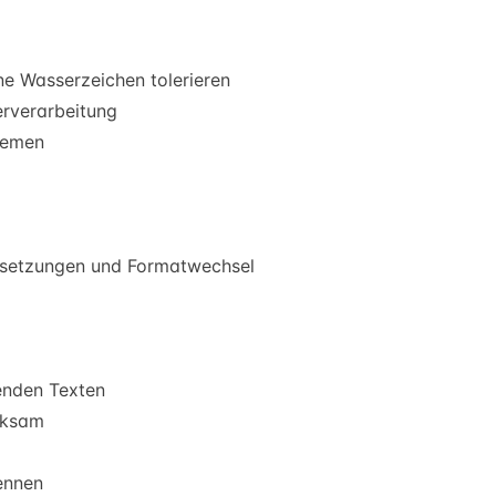
e Wasserzeichen tolerieren
erverarbeitung
temen
rsetzungen und Formatwechsel
genden Texten
rksam
ennen