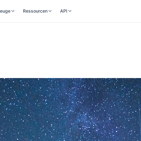
euge
Ressourcen
API