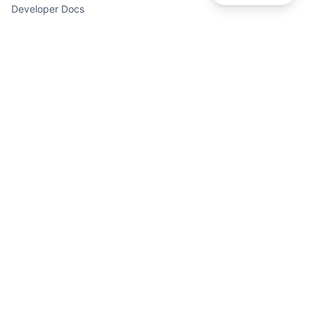
Developer Docs
API
Descripción de la API
Para Herramientas de Escritura
Para Chatbots
Para Plataformas de Contenido
Legal
Política de Privacidad
Términos de Servicio
Aviso Legal
©
2026
GPT Watermark-Remover.
Todos los derechos
reservados.