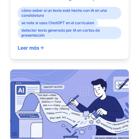
2026 y cómo evitar que te delate.
cómo saber si un texto está hecho con IA en una
candidatura
se nota si usas ChatGPT en el currículum
detectar texto generado por IA en cartas de
presentación
Leer más