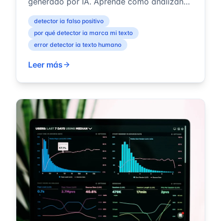
generado por IA. Aprende cómo analizan
los patrones de escritura visibles, qué so...
detector ia falso positivo
por qué detector ia marca mi texto
error detector ia texto humano
Leer más