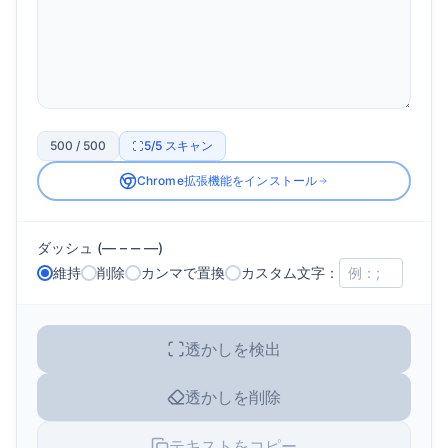
500 / 500
5
/5
スキャン
Chrome拡張機能をインストール
ダッシュ (— – ‒ ―)
維持
削除
カンマで置換
カスタム文字：
透かしを検出
透かしを削除
テキストをコピー