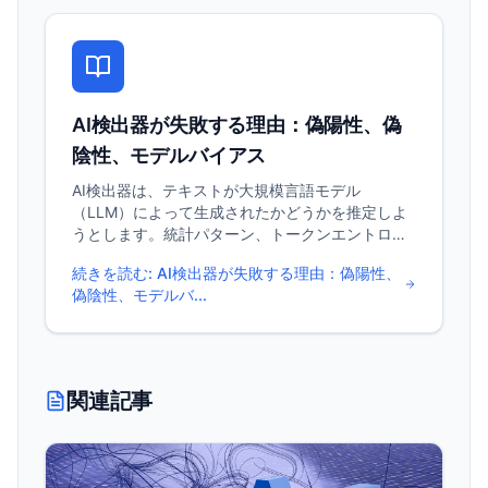
ンテンツの検出 学術的誠実性の支援 不正なモデル
使用の追跡 ソースの真正性の検証
AI検出器が失敗する理由：偽陽性、偽
陰性、モデルバイアス
AI検出器は、テキストが大規模言語モデル
（LLM）によって生成されたかどうかを推定しよ
うとします。統計パターン、トークンエントロピ
ー、文体シグナルに依存しますが、これらのシグ
続きを読む
:
AI検出器が失敗する理由：偽陽性、
ナルは近似的で信頼性に欠けます。このため、AI
偽陰性、モデルバ...
検出器は頻繁に偽陽性、偽陰性、言語・トピッ
ク・文体によって偏った結果を生成します。 概念
の意味 / なぜ重要か AI検出器は著者を確認しませ
ん。 テキストがどれだけ「AI的」に見えるかに基
づいて確率的な推測を生成します。
関連記事