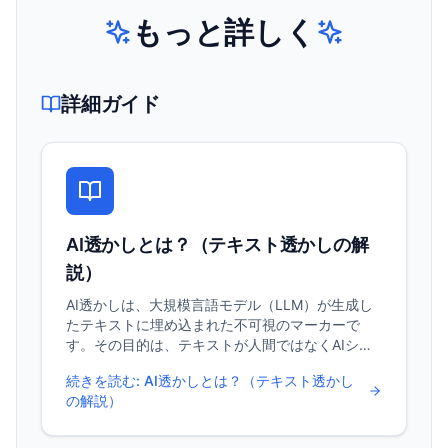
もっと詳しく
詳細ガイド
AI透かしとは？（テキスト透かしの解
説）
AI透かしは、大規模言語モデル（LLM）が生成し
たテキストに埋め込まれた不可視のマーカーで
す。その目的は、テキストが人間ではなくAIシス
テムによって生成されたかどうかを識別すること
続きを読む
:
AI透かしとは？（テキスト透かし
です。 画像や動画の透かしとは異なり、テキスト
の解説）
透かしは直接目で見ることができません。モデル
の出力に隠された統計的パターンです。 AIテキス
ト透かしは以下の目的で使用されます： AI生成コ