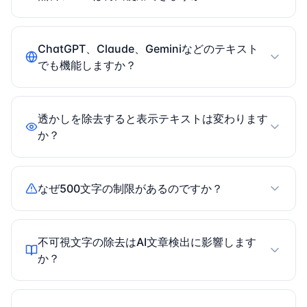
す。テキストがサーバーに送信されたり、保存
されたり、記録されることはありません。貼り
使用回数は無制限です。1日の制限もありませ
付けた内容には一切アクセスできません。
ん。必要なだけ何度でもテキストをクリーニン
ChatGPT、Claude、Geminiなどのテキスト
グできます。唯一の制限は1回あたり500文字で
でも機能しますか？
す。
はい、Unicode透かしを使用するすべてのAIの
テキストに対応しています：ChatGPT（全バー
透かしを除去すると表示テキストは変わります
ジョン）、Claude、Gemini、Copilot、
か？
Llama、Mistralなど。検出は汎用的です。
いいえ。不可視のUnicode文字のみを除去しま
す。表示されるテキスト、書式設定、スペー
なぜ500文字の制限があるのですか？
ス、句読点、コンテンツは100%変更されませ
ん。
この制限により、サービス品質を維持しながら
ツールを完全無料で提供できます。ほとんどの
不可視文字の除去はAI文章検出に影響します
簡単なクリーニング作業には500文字で十分で
か？
す。プレミアム版では文字数無制限です。
いいえ。TurnitinやGPTZeroなどの検出ツール