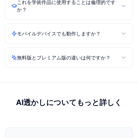
は、不可視のUnicode文字ではなく、表示され
これを学術作品に使用することは倫理的です
る文章 — 単語選択や文のリズムのパターン —
か？
を分析します。これらの文字を除去すると書
当ツールは技術的なマーカーを除去しますが、
式・コード・ドキュメントの問題は解消されま
出典を明記する責任を免除するものではありま
すが、AI検出結果は変わりません。AI支援コン
モバイルデバイスでも動作しますか？
せん。所属機関のAIポリシーに従った倫理的な
テンツは常に誠実に使用し、適切に引用してく
使用をお勧めします。AI支援コンテンツは常に
はい、すべてのデバイスで完全にレスポンシブ
ださい。
適切に引用してください。
に動作します：スマートフォン、タブレット、
無料版とプレミアム版の違いは何ですか？
ノートパソコン、デスクトップ。アプリのダウ
ンロードは不要 — すべてブラウザベースです。
無料版：1回500文字、使用回数無制限、アカウ
ント不要。プレミアム版：文字数無制限、ドキ
ュメントクリーニング（Word/Pagesファイ
ル）、バッチ処理、優先サポート。
AI透かしについてもっと詳しく