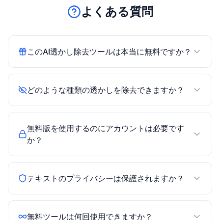
よくある質問
このAI透かし除去ツールは本当に無料ですか？
はい、100%無料です。アカウント作成、支払
い、個人情報の提供なしで、1回500文字までク
どのような種類の透かしを除去できますか？
リーニングできます。無料版は永久に利用可能
で、1日の使用回数に制限はありません。
すべての既知のUnicode透かしタイプを除去し
ます：ゼロ幅スペース（U+200B）、ゼロ幅接
無料版を使用するのにアカウントは必要です
合子（U+200C、U+200D）、ワードジョイナ
か？
ー（U+2060）、バイトオーダーマーク
アカウントは不要です。テキストを貼り付けて
（U+FEFF）、ソフトハイフン（U+00AD）な
クリーニングボタンをクリックするだけ。無料
ど。
テキストのプライバシーは保護されますか？
版ではメールアドレスもパスワードも必要あり
ません。
完全にプライベートです。すべての処理は
JavaScriptを使用してブラウザ内で行われま
無料ツールは何回使用できますか？