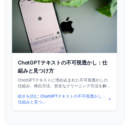
ChatGPTテキストの不可視透かし：仕
組みと見つけ方
ChatGPTテキストに埋め込まれた不可視透かしの
仕組み、検出方法、安全なクリーニング方法を解
説。ゼロ幅文字とAIテキストマーカーの完全ガイ
続きを読む
:
ChatGPTテキストの不可視透かし：
ド。
仕組みと見つ...