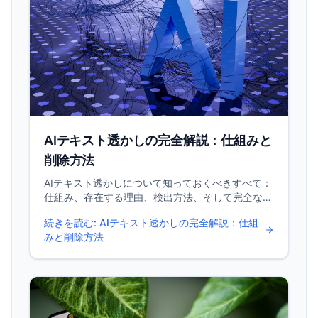
AIテキスト透かしの完全解説：仕組みと
削除方法
AIテキスト透かしについて知っておくべきすべて：
仕組み、存在する理由、検出方法、そして完全な削
除ソリューション。2025年版エキスパートガイ
続きを読む
:
AIテキスト透かしの完全解説：仕組
ド。
みと削除方法