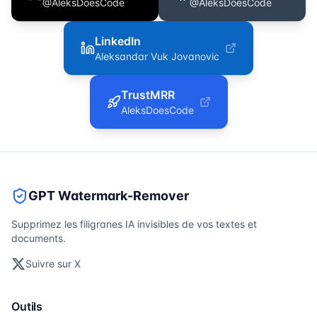
@AleksDoesCode
@AleksDoesCode
LinkedIn
Aleksandar Vuk Jovanovic
TrustMRR
AleksDoesCode
GPT Watermark-Remover
Supprimez les filigranes IA invisibles de vos textes et
documents.
Suivre sur X
Outils