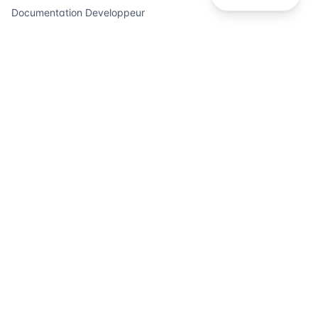
Documentation Developpeur
API
Apercu de l'API
Pour Outils d'Ecriture
Pour Chatbots
Pour Plateformes de Contenu
Mentions Legales
Politique de Confidentialite
Conditions d'Utilisation
Mentions Legales
©
2026
GPT Watermark-Remover.
Tous droits reserves.