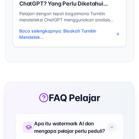
ChatGPT? Yang Perlu Diketahui
Mahasiswa di 2026
Pelajari dengan tepat bagaimana Turnitin
mendeteksi ChatGPT menggunakan analisis
pola statistik. Pahami akurasi deteksi,
Baca selengkapnya
:
Bisakah Turnitin
keterbatasan, dan cara memastikan dokumen
Mendetek...
bersih.
FAQ Pelajar
Apa itu watermark AI dan
mengapa pelajar perlu peduli?