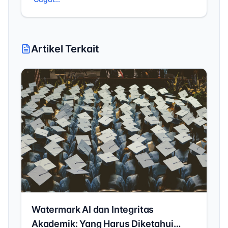
perkiraan dan tidak dapat diandalkan.
Artikel Terkait
Watermark AI dan Integritas
Akademik: Yang Harus Diketahui