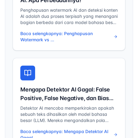
AI: Apa Perbedaannya?
Penghapusan watermark AI dan deteksi konten
AI adalah dua proses terpisah yang menangani
bagian berbeda dari cara model bahasa besar
(LLM) menghasilkan dan menandai teks.
Baca selengkapnya
:
Penghapusan
Watermark vs ...
Mengapa Detektor AI Gagal: False
Positive, False Negative, dan Bias
Model
Detektor AI mencoba memperkirakan apakah
sebuah teks dihasilkan oleh model bahasa
besar (LLM). Mereka mengandalkan pola
statistik, entropi token, dan sinyal gaya
Baca selengkapnya
:
Mengapa Detektor AI
penulisan—tetapi sinyal-sinyal ini bersifat
Gagal...