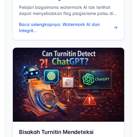
Mahasiswa
Pelajari bagaimana watermark AI tak terlihat
dapat menyebabkan flag plagiarisme palsu di
universitas dan cara membersihkan esai Anda
Baca selengkapnya
:
Watermark AI dan
sebelum pengiriman untuk melindungi integritas
Integrit...
akademik Anda.
Bisakah Turnitin Mendeteksi