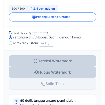
500 / 500
5
/5
pemindaian
Pasang Ekstensi Chrome
Tanda hubung (— – ‒ ―)
Pertahankan
Hapus
Ganti dengan koma
Karakter kustom:
Deteksi Watermark
Hapus Watermark
Salin Teks
60 detik tunggu antara pemindaian