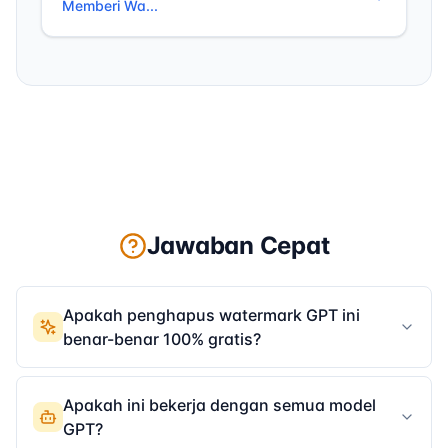
Memberi Wa...
yang masih belum terkonfirmasi.
Jawaban Cepat
Apakah penghapus watermark GPT ini
benar-benar 100% gratis?
Ya! Bersihkan hingga 500 karakter per tempel
secara gratis selamanya. Tanpa pendaftaran,
Apakah ini bekerja dengan semua model
tanpa kartu kredit, tanpa biaya tersembunyi.
GPT?