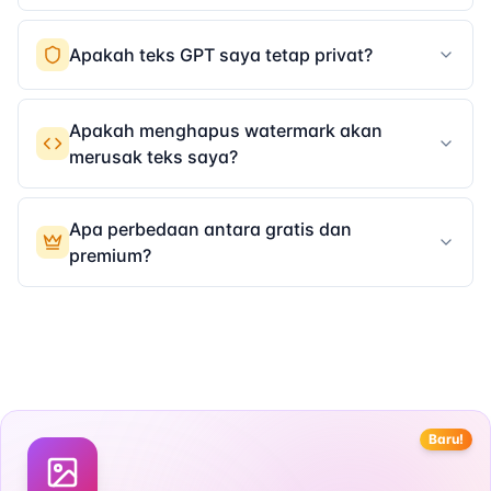
Tentu saja. Alat kami menghapus watermark dari
GPT-3.5, GPT-4, GPT-4 Turbo, GPT-4o, dan output
Apakah teks GPT saya tetap privat?
ChatGPT.
Sepenuhnya. Semua pemrosesan dilakukan secara
lokal di browser Anda. Teks Anda tidak pernah
Apakah menghapus watermark akan
keluar dari perangkat Anda.
merusak teks saya?
Tidak. Kami hanya menghapus karakter Unicode
tak terlihat tanpa tujuan fungsional. Konten yang
Apa perbedaan antara gratis dan
terlihat tetap 100% utuh.
premium?
Gratis: 500 karakter per tempel, penggunaan
tanpa batas. Premium: 1.500+ karakter,
pembersihan dokumen, pemrosesan batch.
Baru!