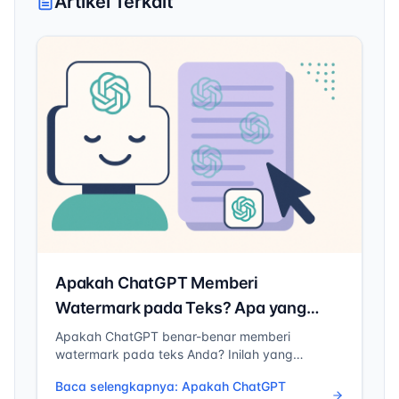
Artikel Terkait
Apakah ChatGPT Memberi
Watermark pada Teks? Apa yang
Sebenarnya Kita Ketahui di 2026
Apakah ChatGPT benar-benar memberi
watermark pada teks Anda? Inilah yang
sebenarnya kita ketahui di 2026 — termasuk
Baca selengkapnya
:
Apakah ChatGPT
karakter tak terlihat, watermark teks, dan apa