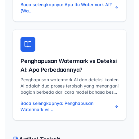
Baca selengkapnya
:
Apa Itu Watermark AI?
teks diproduksi oleh sistem AI daripada ditulis
(Wa...
oleh manusia.
Penghapusan Watermark vs Deteksi
AI: Apa Perbedaannya?
Penghapusan watermark AI dan deteksi konten
AI adalah dua proses terpisah yang menangani
bagian berbeda dari cara model bahasa besar
(LLM) menghasilkan dan menandai teks.
Baca selengkapnya
:
Penghapusan
Watermark vs ...