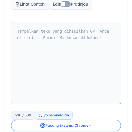
Lihat Contoh
Edit
Pratinjau
500 / 500
5
/5
pemindaian
Pasang Ekstensi Chrome