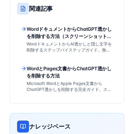
関連記事
WordドキュメントからChatGPT透かし
を削除する方法（スクリーンショット付
き）
WordドキュメントからAI透かしと隠し文字を
削除するステップバイステップガイド。無料
ツールでChatGPT生成テキストをクリーニン
グし、一般的なフォーマット問題をトラブル
シューティングする方法を解説。
WordとPages文書からChatGPT透かし
を削除する方法
Microsoft WordとApple Pages文書から
ChatGPT透かしを削除する完全ガイド。スク
リーンショット付きのステップバイステップ
手順、ヒント、自動化ソリューションを解
説。
ナレッジベース