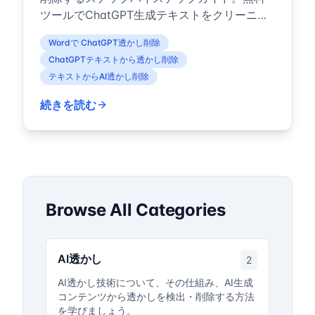
ツールでChatGPT生成テキストをクリーニン
グし、一般的なフォーマット問題をトラブル
Wordで ChatGPT透かし削除
シューティングする方法を解説。
ChatGPTテキストから透かし削除
テキストからAI透かし削除
続きを読む
Browse All Categories
AI透かし
2
AI透かし技術について、その仕組み、AI生成
コンテンツから透かしを検出・削除する方法
を学びましょう。