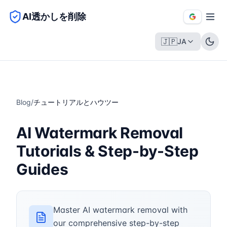
AI透かしを削除
🇯🇵
JA
Blog
/
チュートリアルとハウツー
AI Watermark Removal
Tutorials & Step-by-Step
Guides
Master AI watermark removal with
our comprehensive step-by-step