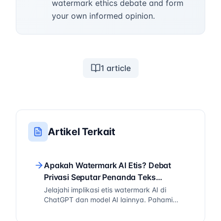
watermark ethics debate and form
your own informed opinion.
1
article
Artikel Terkait
Apakah Watermark AI Etis? Debat
Privasi Seputar Penanda Teks
Tersembunyi
Jelajahi implikasi etis watermark AI di
ChatGPT dan model AI lainnya. Pahami
kekhawatiran privasi, perspektif hukum,
dan debat seputar kontrol pengguna atas