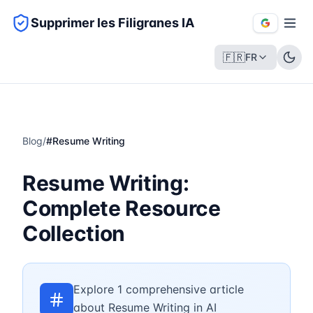
Supprimer les Filigranes IA
🇫🇷
FR
Blog
/
#
Resume Writing
Resume Writing:
Complete Resource
Collection
Explore 1 comprehensive article
about Resume Writing in AI