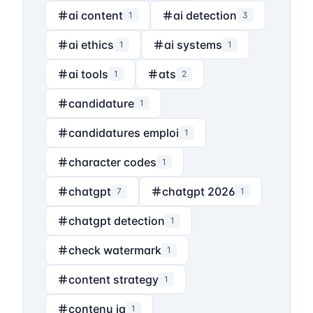
ai content
ai detection
1
3
ai ethics
ai systems
1
1
ai tools
ats
1
2
candidature
1
candidatures emploi
1
character codes
1
chatgpt
chatgpt 2026
7
1
chatgpt detection
1
check watermark
1
content strategy
1
contenu ia
1