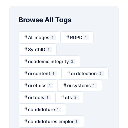
Browse All Tags
AI images
RGPD
1
1
SynthID
1
academic integrity
2
ai content
ai detection
1
3
ai ethics
ai systems
1
1
ai tools
ats
1
2
candidature
1
candidatures emploi
1