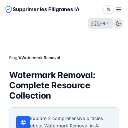
Supprimer les Filigranes IA
🇫🇷
FR
Blog
/
#
Watermark Removal
Watermark Removal:
Complete Resource
Collection
Explore 2 comprehensive articles
about Watermark Removal in AI